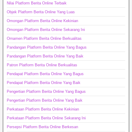
Nilai Platform Berita Online Terbaik
Objek Platform Berita Online Yang Luas
Omongan Platform Berita Online Kekinian
Omongan Platform Berita Online Sekarang Ini
Ornamen Platform Berita Online Berkualitas
Pandangan Platform Berita Online Yang Bagus
Pandangan Platform Berita Online Yang Baik
Patron Platform Berita Online Berkualitas
Pendapat Platform Berita Online Yang Bagus
Pendapat Platform Berita Online Yang Baik
Pengertian Platform Berita Online Yang Bagus
Pengertian Platform Berita Online Yang Baik
Perkataan Platform Berita Online Kekinian
Perkataan Platform Berita Online Sekarang Ini
Persepsi Platform Berita Online Berkesan