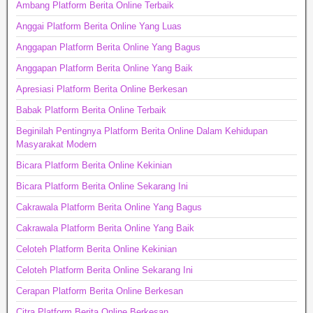
Ambang Platform Berita Online Terbaik
Anggai Platform Berita Online Yang Luas
Anggapan Platform Berita Online Yang Bagus
Anggapan Platform Berita Online Yang Baik
Apresiasi Platform Berita Online Berkesan
Babak Platform Berita Online Terbaik
Beginilah Pentingnya Platform Berita Online Dalam Kehidupan
Masyarakat Modern
Bicara Platform Berita Online Kekinian
Bicara Platform Berita Online Sekarang Ini
Cakrawala Platform Berita Online Yang Bagus
Cakrawala Platform Berita Online Yang Baik
Celoteh Platform Berita Online Kekinian
Celoteh Platform Berita Online Sekarang Ini
Cerapan Platform Berita Online Berkesan
Citra Platform Berita Online Berkesan