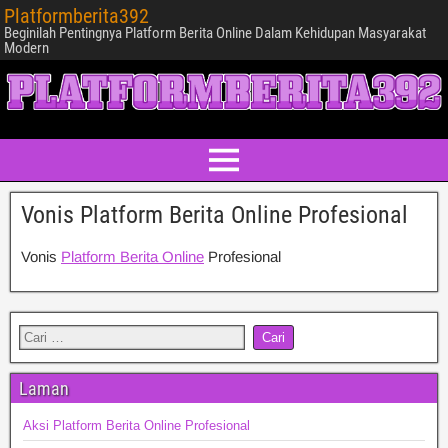
Platformberita392
Beginilah Pentingnya Platform Berita Online Dalam Kehidupan Masyarakat
Modern
Vonis Platform Berita Online Profesional
Vonis
Platform Berita Online
Profesional
Laman
Aksi Platform Berita Online Profesional