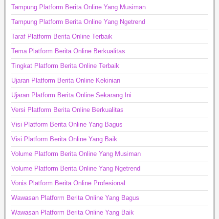
Tampung Platform Berita Online Yang Musiman
Tampung Platform Berita Online Yang Ngetrend
Taraf Platform Berita Online Terbaik
Tema Platform Berita Online Berkualitas
Tingkat Platform Berita Online Terbaik
Ujaran Platform Berita Online Kekinian
Ujaran Platform Berita Online Sekarang Ini
Versi Platform Berita Online Berkualitas
Visi Platform Berita Online Yang Bagus
Visi Platform Berita Online Yang Baik
Volume Platform Berita Online Yang Musiman
Volume Platform Berita Online Yang Ngetrend
Vonis Platform Berita Online Profesional
Wawasan Platform Berita Online Yang Bagus
Wawasan Platform Berita Online Yang Baik