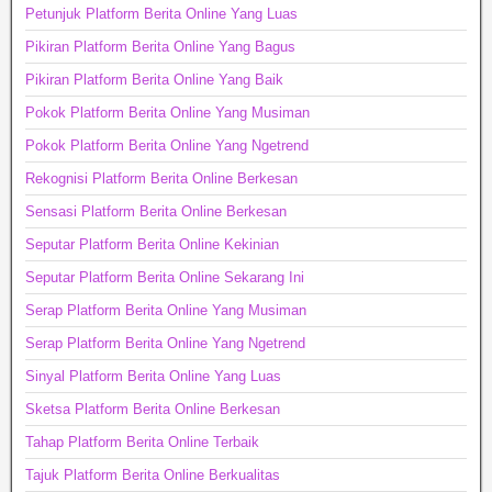
Petunjuk Platform Berita Online Yang Luas
Pikiran Platform Berita Online Yang Bagus
Pikiran Platform Berita Online Yang Baik
Pokok Platform Berita Online Yang Musiman
Pokok Platform Berita Online Yang Ngetrend
Rekognisi Platform Berita Online Berkesan
Sensasi Platform Berita Online Berkesan
Seputar Platform Berita Online Kekinian
Seputar Platform Berita Online Sekarang Ini
Serap Platform Berita Online Yang Musiman
Serap Platform Berita Online Yang Ngetrend
Sinyal Platform Berita Online Yang Luas
Sketsa Platform Berita Online Berkesan
Tahap Platform Berita Online Terbaik
Tajuk Platform Berita Online Berkualitas