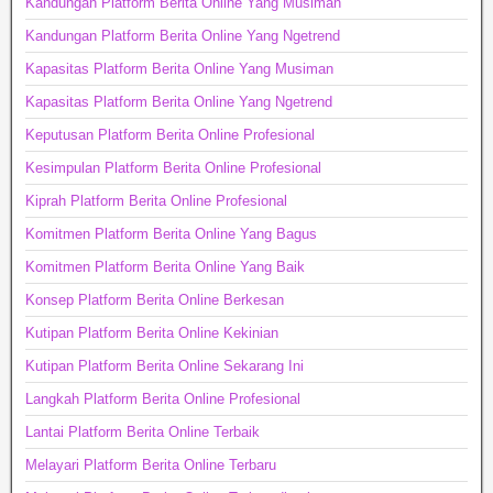
Kandungan Platform Berita Online Yang Musiman
Kandungan Platform Berita Online Yang Ngetrend
Kapasitas Platform Berita Online Yang Musiman
Kapasitas Platform Berita Online Yang Ngetrend
Keputusan Platform Berita Online Profesional
Kesimpulan Platform Berita Online Profesional
Kiprah Platform Berita Online Profesional
Komitmen Platform Berita Online Yang Bagus
Komitmen Platform Berita Online Yang Baik
Konsep Platform Berita Online Berkesan
Kutipan Platform Berita Online Kekinian
Kutipan Platform Berita Online Sekarang Ini
Langkah Platform Berita Online Profesional
Lantai Platform Berita Online Terbaik
Melayari Platform Berita Online Terbaru