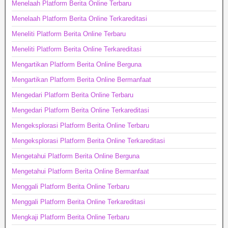
Menelaah Platform Berita Online Terbaru
Menelaah Platform Berita Online Terkareditasi
Meneliti Platform Berita Online Terbaru
Meneliti Platform Berita Online Terkareditasi
Mengartikan Platform Berita Online Berguna
Mengartikan Platform Berita Online Bermanfaat
Mengedari Platform Berita Online Terbaru
Mengedari Platform Berita Online Terkareditasi
Mengeksplorasi Platform Berita Online Terbaru
Mengeksplorasi Platform Berita Online Terkareditasi
Mengetahui Platform Berita Online Berguna
Mengetahui Platform Berita Online Bermanfaat
Menggali Platform Berita Online Terbaru
Menggali Platform Berita Online Terkareditasi
Mengkaji Platform Berita Online Terbaru