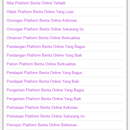
Nilai Platform Berita Online Terbaik
Objek Platform Berita Online Yang Luas
Omongan Platform Berita Online Kekinian
Omongan Platform Berita Online Sekarang Ini
Ornamen Platform Berita Online Berkualitas
Pandangan Platform Berita Online Yang Bagus
Pandangan Platform Berita Online Yang Baik
Patron Platform Berita Online Berkualitas
Pendapat Platform Berita Online Yang Bagus
Pendapat Platform Berita Online Yang Baik
Pengertian Platform Berita Online Yang Bagus
Pengertian Platform Berita Online Yang Baik
Perkataan Platform Berita Online Kekinian
Perkataan Platform Berita Online Sekarang Ini
Persepsi Platform Berita Online Berkesan