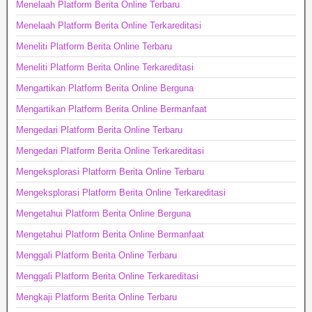
Menelaah Platform Berita Online Terbaru
Menelaah Platform Berita Online Terkareditasi
Meneliti Platform Berita Online Terbaru
Meneliti Platform Berita Online Terkareditasi
Mengartikan Platform Berita Online Berguna
Mengartikan Platform Berita Online Bermanfaat
Mengedari Platform Berita Online Terbaru
Mengedari Platform Berita Online Terkareditasi
Mengeksplorasi Platform Berita Online Terbaru
Mengeksplorasi Platform Berita Online Terkareditasi
Mengetahui Platform Berita Online Berguna
Mengetahui Platform Berita Online Bermanfaat
Menggali Platform Berita Online Terbaru
Menggali Platform Berita Online Terkareditasi
Mengkaji Platform Berita Online Terbaru