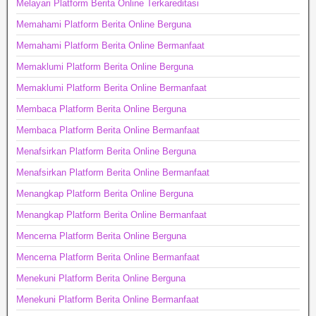
Melayari Platform Berita Online Terkareditasi
Memahami Platform Berita Online Berguna
Memahami Platform Berita Online Bermanfaat
Memaklumi Platform Berita Online Berguna
Memaklumi Platform Berita Online Bermanfaat
Membaca Platform Berita Online Berguna
Membaca Platform Berita Online Bermanfaat
Menafsirkan Platform Berita Online Berguna
Menafsirkan Platform Berita Online Bermanfaat
Menangkap Platform Berita Online Berguna
Menangkap Platform Berita Online Bermanfaat
Mencerna Platform Berita Online Berguna
Mencerna Platform Berita Online Bermanfaat
Menekuni Platform Berita Online Berguna
Menekuni Platform Berita Online Bermanfaat