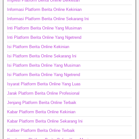
Impresi Platform Berita Online Berkesan
Informasi Platform Berita Online Kekinian
Informasi Platform Berita Online Sekarang Ini
Inti Platform Berita Online Yang Musiman
Inti Platform Berita Online Yang Ngetrend
Isi Platform Berita Online Kekinian
Isi Platform Berita Online Sekarang Ini
Isi Platform Berita Online Yang Musiman
Isi Platform Berita Online Yang Ngetrend
Isyarat Platform Berita Online Yang Luas
Jarak Platform Berita Online Profesional
Jenjang Platform Berita Online Terbaik
Kabar Platform Berita Online Kekinian
Kabar Platform Berita Online Sekarang Ini
Kaliber Platform Berita Online Terbaik