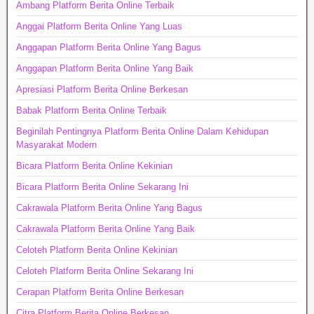
Ambang Platform Berita Online Terbaik
Anggai Platform Berita Online Yang Luas
Anggapan Platform Berita Online Yang Bagus
Anggapan Platform Berita Online Yang Baik
Apresiasi Platform Berita Online Berkesan
Babak Platform Berita Online Terbaik
Beginilah Pentingnya Platform Berita Online Dalam Kehidupan
Masyarakat Modern
Bicara Platform Berita Online Kekinian
Bicara Platform Berita Online Sekarang Ini
Cakrawala Platform Berita Online Yang Bagus
Cakrawala Platform Berita Online Yang Baik
Celoteh Platform Berita Online Kekinian
Celoteh Platform Berita Online Sekarang Ini
Cerapan Platform Berita Online Berkesan
Citra Platform Berita Online Berkesan