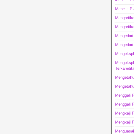
Meneliti Pl
Mengartika
Mengartika
Mengedari 
Mengedari 
Mengeksplo
Mengeksplo
Terkaredita
Mengetahui
Mengetahui
Menggali P
Menggali P
Mengkaji P
Mengkaji P
Menguasai 