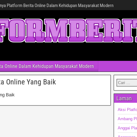
gnya Platform Berita Online Dalam Kehidupan Masyarakat Modern
rita Online Dalam Kehidupan Masyarakat Modern
a Online Yang Baik
ng Baik
Laman
Aksi Platf
Ambang Pla
Anggai Pla