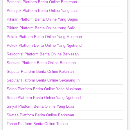
Persepsi Platform Berita Online Berkesan
Petunjuk Platform Berita Online Yang Luas
Pikiran Platform Berita Online Yang Bagus
Pikiran Platform Berita Online Yang Baik
Pokok Platform Berita Online Yang Musiman
Pokok Platform Berita Online Yang Ngetrend
Rekognisi Platform Berita Online Berkesan
Sensasi Platform Berita Online Berkesan
Seputar Platform Berita Online Kekinian
Seputar Platform Berita Online Sekarang Ini
Serap Platform Berita Online Yang Musiman
Serap Platform Berita Online Yang Ngetrend
Sinyal Platform Berita Online Yang Luas
Sketsa Platform Berita Online Berkesan
Tahap Platform Berita Online Terbaik