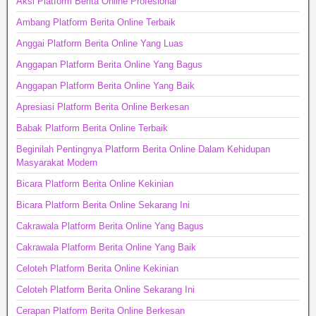
Aksi Platform Berita Online Profesional
Ambang Platform Berita Online Terbaik
Anggai Platform Berita Online Yang Luas
Anggapan Platform Berita Online Yang Bagus
Anggapan Platform Berita Online Yang Baik
Apresiasi Platform Berita Online Berkesan
Babak Platform Berita Online Terbaik
Beginilah Pentingnya Platform Berita Online Dalam Kehidupan
Masyarakat Modern
Bicara Platform Berita Online Kekinian
Bicara Platform Berita Online Sekarang Ini
Cakrawala Platform Berita Online Yang Bagus
Cakrawala Platform Berita Online Yang Baik
Celoteh Platform Berita Online Kekinian
Celoteh Platform Berita Online Sekarang Ini
Cerapan Platform Berita Online Berkesan