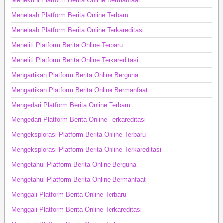
Menekuni Platform Berita Online Bermanfaat
Menelaah Platform Berita Online Terbaru
Menelaah Platform Berita Online Terkareditasi
Meneliti Platform Berita Online Terbaru
Meneliti Platform Berita Online Terkareditasi
Mengartikan Platform Berita Online Berguna
Mengartikan Platform Berita Online Bermanfaat
Mengedari Platform Berita Online Terbaru
Mengedari Platform Berita Online Terkareditasi
Mengeksplorasi Platform Berita Online Terbaru
Mengeksplorasi Platform Berita Online Terkareditasi
Mengetahui Platform Berita Online Berguna
Mengetahui Platform Berita Online Bermanfaat
Menggali Platform Berita Online Terbaru
Menggali Platform Berita Online Terkareditasi