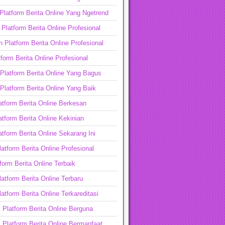
Platform Berita Online Yang Ngetrend
Platform Berita Online Profesional
 Platform Berita Online Profesional
tform Berita Online Profesional
latform Berita Online Yang Bagus
latform Berita Online Yang Baik
tform Berita Online Berkesan
atform Berita Online Kekinian
atform Berita Online Sekarang Ini
atform Berita Online Profesional
form Berita Online Terbaik
latform Berita Online Terbaru
atform Berita Online Terkareditasi
Platform Berita Online Berguna
Platform Berita Online Bermanfaat