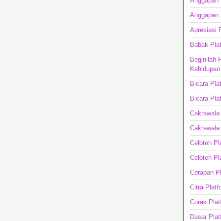
Anggapan P
Anggapan P
Apresiasi 
Babak Plat
Beginilah 
Kehidupan
Bicara Pla
Bicara Pla
Cakrawala 
Cakrawala 
Celoteh Pl
Celoteh Pl
Cerapan Pl
Citra Plat
Corak Plat
Dasar Plat