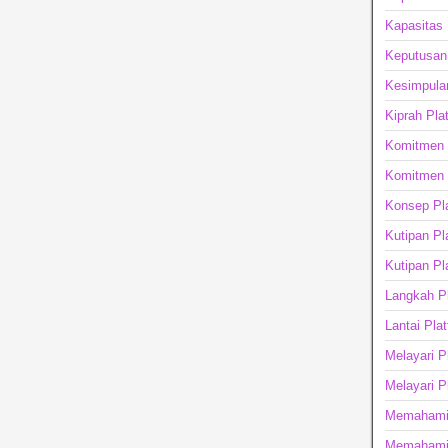
Kapasitas 
Keputusan 
Kesimpulan
Kiprah Pla
Komitmen P
Komitmen P
Konsep Pla
Kutipan Pl
Kutipan Pl
Langkah Pl
Lantai Plat
Melayari P
Melayari Pl
Memahami 
Memahami 