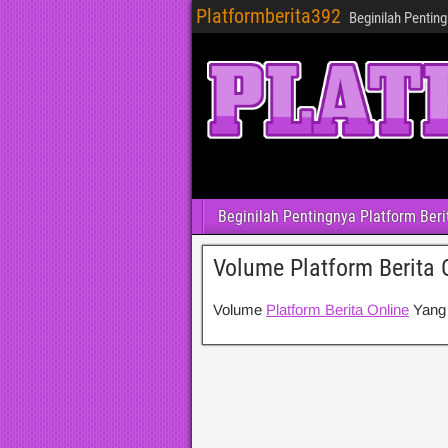
Platformberita392
Beginilah Pentin
Beginilah Pentingnya Platform Be
Volume Platform Berita
Volume
Platform Berita Online
Yang