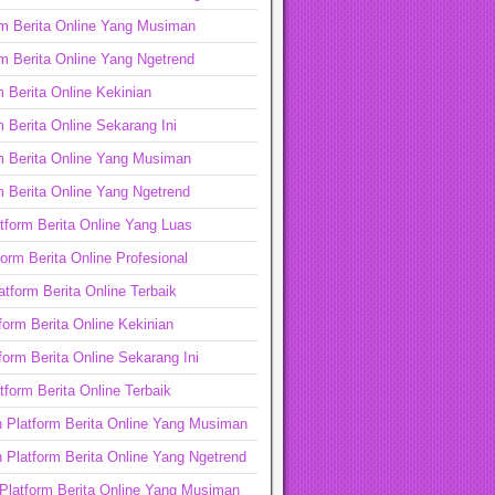
orm Berita Online Yang Musiman
orm Berita Online Yang Ngetrend
m Berita Online Kekinian
m Berita Online Sekarang Ini
rm Berita Online Yang Musiman
rm Berita Online Yang Ngetrend
atform Berita Online Yang Luas
form Berita Online Profesional
atform Berita Online Terbaik
form Berita Online Kekinian
form Berita Online Sekarang Ini
tform Berita Online Terbaik
 Platform Berita Online Yang Musiman
Platform Berita Online Yang Ngetrend
Platform Berita Online Yang Musiman