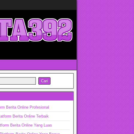
orm Berita Online Profesional
tform Berita Online Terbaik
tform Berita Online Yang Luas