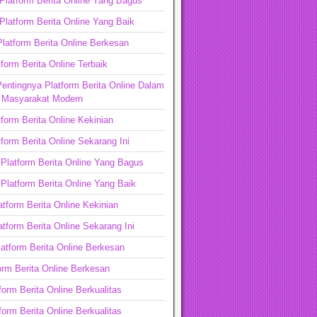
latform Berita Online Yang Bagus
latform Berita Online Yang Baik
Platform Berita Online Berkesan
form Berita Online Terbaik
Pentingnya Platform Berita Online Dalam
 Masyarakat Modern
tform Berita Online Kekinian
tform Berita Online Sekarang Ini
Platform Berita Online Yang Bagus
Platform Berita Online Yang Baik
atform Berita Online Kekinian
atform Berita Online Sekarang Ini
atform Berita Online Berkesan
form Berita Online Berkesan
form Berita Online Berkualitas
form Berita Online Berkualitas