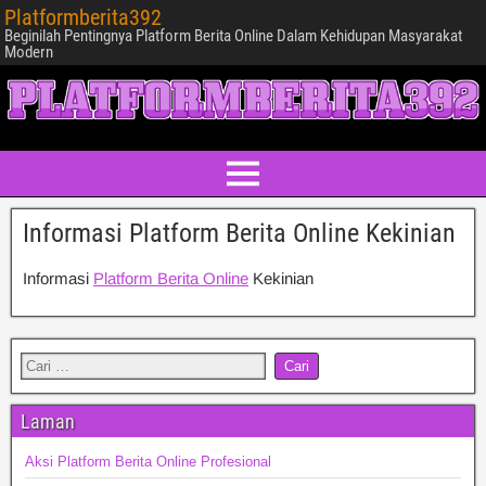
Platformberita392
Beginilah Pentingnya Platform Berita Online Dalam Kehidupan Masyarakat
Modern
Informasi Platform Berita Online Kekinian
Informasi
Platform Berita Online
Kekinian
Laman
Aksi Platform Berita Online Profesional