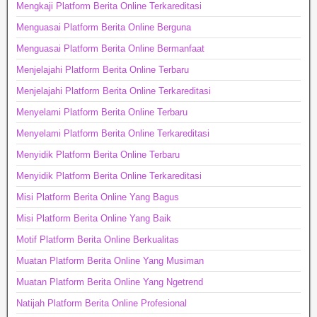
Mengkaji Platform Berita Online Terkareditasi
Menguasai Platform Berita Online Berguna
Menguasai Platform Berita Online Bermanfaat
Menjelajahi Platform Berita Online Terbaru
Menjelajahi Platform Berita Online Terkareditasi
Menyelami Platform Berita Online Terbaru
Menyelami Platform Berita Online Terkareditasi
Menyidik Platform Berita Online Terbaru
Menyidik Platform Berita Online Terkareditasi
Misi Platform Berita Online Yang Bagus
Misi Platform Berita Online Yang Baik
Motif Platform Berita Online Berkualitas
Muatan Platform Berita Online Yang Musiman
Muatan Platform Berita Online Yang Ngetrend
Natijah Platform Berita Online Profesional