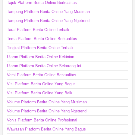
Tajuk Platform Berita Online Berkualitas
Tampung Platform Berita Online Yang Musiman
Tampung Platform Berita Online Yang Ngetrend
Taraf Platform Berita Online Terbaik
Tema Platform Berita Online Berkualitas
Tingkat Platform Berita Online Terbaik
Ujaran Platform Berita Online Kekinian
Ujaran Platform Berita Online Sekarang Ini
Versi Platform Berita Online Berkualitas
Visi Platform Berita Online Yang Bagus
Visi Platform Berita Online Yang Baik
Volume Platform Berita Online Yang Musiman
Volume Platform Berita Online Yang Ngetrend
Vonis Platform Berita Online Profesional
Wawasan Platform Berita Online Yang Bagus