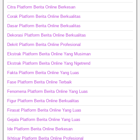
Citra Platform Berita Online Berkesan
Corak Platform Berita Online Berkualitas
Dasar Platform Berita Online Berkualitas
Dekorasi Platform Berita Online Berkualitas
Dekrit Platform Berita Online Profesional
Ekstrak Platform Berita Online Yang Musiman
Ekstrak Platform Berita Online Yang Ngetrend
Fakta Platform Berita Online Yang Luas
Fase Platform Berita Online Terbaik
Fenomena Platform Berita Online Yang Luas
Figur Platform Berita Online Berkualitas
Firasat Platform Berita Online Yang Luas
Gejala Platform Berita Online Yang Luas
Ide Platform Berita Online Berkesan
Ikhtisar Platform Berita Online Profesional