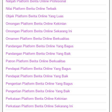
Natijah Platform Berita Online Profesional
Nilai Platform Berita Online Terbaik
Objek Platform Berita Online Yang Luas
Omongan Platform Berita Online Kekinian
Omongan Platform Berita Online Sekarang Ini
Ornamen Platform Berita Online Berkualitas
Pandangan Platform Berita Online Yang Bagus
Pandangan Platform Berita Online Yang Baik
Patron Platform Berita Online Berkualitas
Pendapat Platform Berita Online Yang Bagus
Pendapat Platform Berita Online Yang Baik
Pengertian Platform Berita Online Yang Bagus
Pengertian Platform Berita Online Yang Baik
Perkataan Platform Berita Online Kekinian
Perkataan Platform Berita Online Sekarang Ini