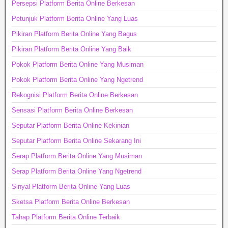
Persepsi Platform Berita Online Berkesan
Petunjuk Platform Berita Online Yang Luas
Pikiran Platform Berita Online Yang Bagus
Pikiran Platform Berita Online Yang Baik
Pokok Platform Berita Online Yang Musiman
Pokok Platform Berita Online Yang Ngetrend
Rekognisi Platform Berita Online Berkesan
Sensasi Platform Berita Online Berkesan
Seputar Platform Berita Online Kekinian
Seputar Platform Berita Online Sekarang Ini
Serap Platform Berita Online Yang Musiman
Serap Platform Berita Online Yang Ngetrend
Sinyal Platform Berita Online Yang Luas
Sketsa Platform Berita Online Berkesan
Tahap Platform Berita Online Terbaik