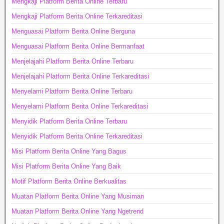
Mengkaji Platform Berita Online Terbaru
Mengkaji Platform Berita Online Terkareditasi
Menguasai Platform Berita Online Berguna
Menguasai Platform Berita Online Bermanfaat
Menjelajahi Platform Berita Online Terbaru
Menjelajahi Platform Berita Online Terkareditasi
Menyelami Platform Berita Online Terbaru
Menyelami Platform Berita Online Terkareditasi
Menyidik Platform Berita Online Terbaru
Menyidik Platform Berita Online Terkareditasi
Misi Platform Berita Online Yang Bagus
Misi Platform Berita Online Yang Baik
Motif Platform Berita Online Berkualitas
Muatan Platform Berita Online Yang Musiman
Muatan Platform Berita Online Yang Ngetrend