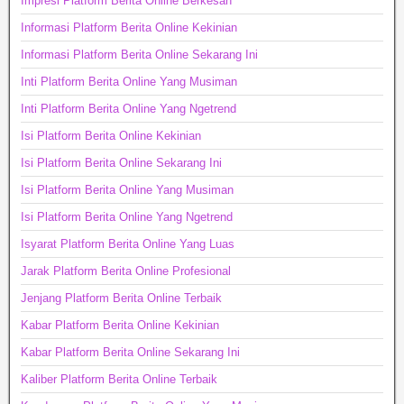
Impresi Platform Berita Online Berkesan
Informasi Platform Berita Online Kekinian
Informasi Platform Berita Online Sekarang Ini
Inti Platform Berita Online Yang Musiman
Inti Platform Berita Online Yang Ngetrend
Isi Platform Berita Online Kekinian
Isi Platform Berita Online Sekarang Ini
Isi Platform Berita Online Yang Musiman
Isi Platform Berita Online Yang Ngetrend
Isyarat Platform Berita Online Yang Luas
Jarak Platform Berita Online Profesional
Jenjang Platform Berita Online Terbaik
Kabar Platform Berita Online Kekinian
Kabar Platform Berita Online Sekarang Ini
Kaliber Platform Berita Online Terbaik