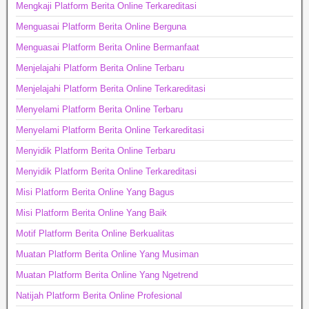
Mengkaji Platform Berita Online Terkareditasi
Menguasai Platform Berita Online Berguna
Menguasai Platform Berita Online Bermanfaat
Menjelajahi Platform Berita Online Terbaru
Menjelajahi Platform Berita Online Terkareditasi
Menyelami Platform Berita Online Terbaru
Menyelami Platform Berita Online Terkareditasi
Menyidik Platform Berita Online Terbaru
Menyidik Platform Berita Online Terkareditasi
Misi Platform Berita Online Yang Bagus
Misi Platform Berita Online Yang Baik
Motif Platform Berita Online Berkualitas
Muatan Platform Berita Online Yang Musiman
Muatan Platform Berita Online Yang Ngetrend
Natijah Platform Berita Online Profesional