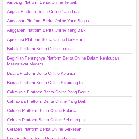
Ambang Platform Berita Online Terbaik
Anggai Platform Berita Online Yang Luas
Anggapan Platform Berita Online Yang Bagus
Anggapan Platform Berita Online Yang Baik
Apresiasi Platform Berita Online Berkesan
Babak Platform Berita Online Terbaik
Beginilah Pentingnya Platform Berita Online Dalam Kehidupan
Masyarakat Modern
Bicara Platform Berita Online Kekinian
Bicara Platform Berita Online Sekarang Ini
Cakrawala Platform Berita Online Yang Bagus
Cakrawala Platform Berita Online Yang Baik
Celoteh Platform Berita Online Kekinian
Celoteh Platform Berita Online Sekarang Ini
Cerapan Platform Berita Online Berkesan
Citra Platform Berita Online Berkesan