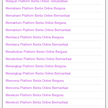
Melayari Platform Berita Online Terkareditasi
Memahami Platform Berita Online Berguna
Memahami Platform Berita Online Bermanfaat
Memaklumi Platform Berita Online Berguna
Memaklumi Platform Berita Online Bermanfaat
Membaca Platform Berita Online Berguna
Membaca Platform Berita Online Bermanfaat
Menafsirkan Platform Berita Online Berguna
Menafsirkan Platform Berita Online Bermanfaat
Menangkap Platform Berita Online Berguna
Menangkap Platform Berita Online Bermanfaat
Mencerna Platform Berita Online Berguna
Mencerna Platform Berita Online Bermanfaat
Menekuni Platform Berita Online Berguna
Menekuni Platform Berita Online Bermanfaat