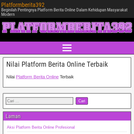
Platformberita392
Beginilah Pentingnya Platform Berita Online Dalam Kehidupan Masyarakat
Modern
Nilai Platform Berita Online Terbaik
Nilai
Platform Berita Online
Terbaik
Laman
Aksi Platform Berita Online Profesional