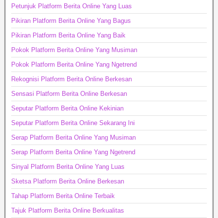
Petunjuk Platform Berita Online Yang Luas
Pikiran Platform Berita Online Yang Bagus
Pikiran Platform Berita Online Yang Baik
Pokok Platform Berita Online Yang Musiman
Pokok Platform Berita Online Yang Ngetrend
Rekognisi Platform Berita Online Berkesan
Sensasi Platform Berita Online Berkesan
Seputar Platform Berita Online Kekinian
Seputar Platform Berita Online Sekarang Ini
Serap Platform Berita Online Yang Musiman
Serap Platform Berita Online Yang Ngetrend
Sinyal Platform Berita Online Yang Luas
Sketsa Platform Berita Online Berkesan
Tahap Platform Berita Online Terbaik
Tajuk Platform Berita Online Berkualitas