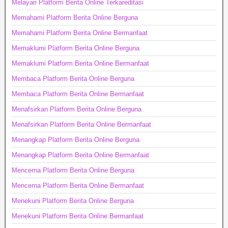
Melayari Platform Berita Online Terkareditasi
Memahami Platform Berita Online Berguna
Memahami Platform Berita Online Bermanfaat
Memaklumi Platform Berita Online Berguna
Memaklumi Platform Berita Online Bermanfaat
Membaca Platform Berita Online Berguna
Membaca Platform Berita Online Bermanfaat
Menafsirkan Platform Berita Online Berguna
Menafsirkan Platform Berita Online Bermanfaat
Menangkap Platform Berita Online Berguna
Menangkap Platform Berita Online Bermanfaat
Mencerna Platform Berita Online Berguna
Mencerna Platform Berita Online Bermanfaat
Menekuni Platform Berita Online Berguna
Menekuni Platform Berita Online Bermanfaat