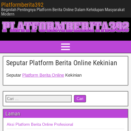
Platformberita392
Beginilah Pentingnya Platform Berita Online Dalam Kehidupan Masyarakat
Modern
Seputar Platform Berita Online Kekinian
Seputar
Platform Berita Online
Kekinian
Laman
Aksi Platform Berita Online Profesional